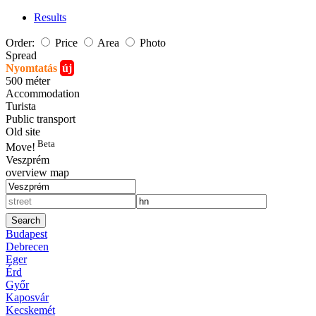
Results
Order:
Price
Area
Photo
Spread
Nyomtatás
új
500 méter
Accommodation
Turista
Public transport
Old site
Beta
Move!
Veszprém
overview map
Search
Budapest
Debrecen
Eger
Érd
Győr
Kaposvár
Kecskemét