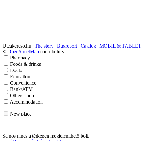
Utcakereso.hu
|
The story
|
Bugreport
|
Catalog
|
MOBIL & TABLE
©
OpenStreetMap
contributors
Pharmacy
Foods & drinks
Doctor
Education
Convenience
Bank/ATM
Others shop
Accommodation
New place
Sajnos nincs a térképen megjeleníthető bolt.