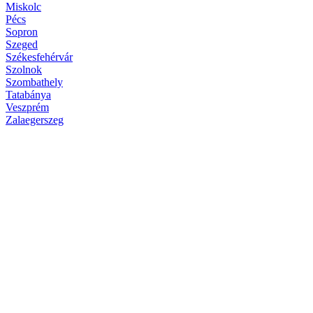
Miskolc
Pécs
Sopron
Szeged
Székesfehérvár
Szolnok
Szombathely
Tatabánya
Veszprém
Zalaegerszeg