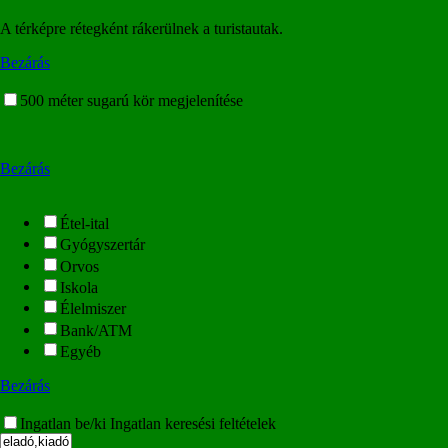
A térképre rétegként rákerülnek a turistautak.
Bezárás
500 méter sugarú kör megjelenítése
Bezárás
Étel-ital
Gyógyszertár
Orvos
Iskola
Élelmiszer
Bank/ATM
Egyéb
Bezárás
Ingatlan be/ki
Ingatlan keresési feltételek