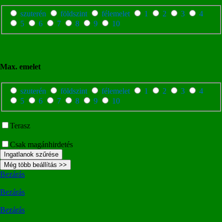
szuterén
földszint
félemelet
1
2
3
4
5
6
7
8
9
10
Max. emelet
szuterén
földszint
félemelet
1
2
3
4
5
6
7
8
9
10
Terasz
Csak magánhirdetés
Ingatlanok szűrése
Még több beállítás >>
Bezárás
Bezárás
Bezárás