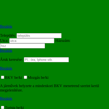
Bezárás
Település:
Utca:
Házszám:
Bezárás
Áruk keresése:
Bezárás
BKV be/ki
Mozgás be/ki
A járművek helyzete a mindenkori BKV menetrend szerint kerül
megjelenítésre.
Bezárás
Turista be/ki