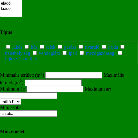
Típus
lakás
ház
telek
garázs
nyaraló
iroda
üzlethelyiség
vendeglátó
ipari
mezőgazdasági
fejlesztési terület
2
Minimális terület: (m
)
Maximális
2
terület: (m
)
Minimum ár:
Maximum ár:
Min. szoba:
Min. emelet