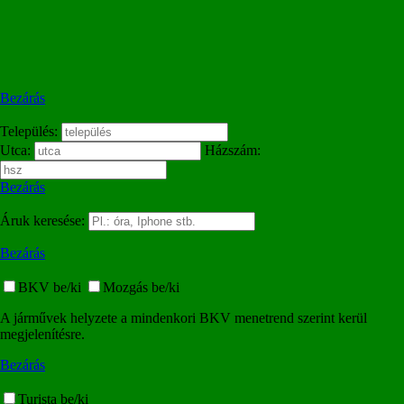
Bezárás
Település:
Utca:
Házszám:
Bezárás
Áruk keresése:
Bezárás
BKV be/ki
Mozgás be/ki
A járművek helyzete a mindenkori BKV menetrend szerint kerül
megjelenítésre.
Bezárás
Turista be/ki