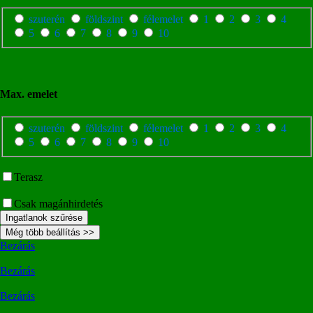
szuterén
földszint
félemelet
1
2
3
4
5
6
7
8
9
10
Max. emelet
szuterén
földszint
félemelet
1
2
3
4
5
6
7
8
9
10
Terasz
Csak magánhirdetés
Ingatlanok szűrése
Még több beállítás >>
Bezárás
Bezárás
Bezárás