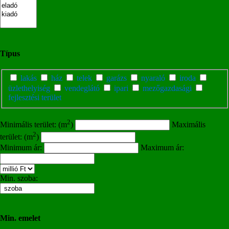
Típus
lakás
ház
telek
garázs
nyaraló
iroda
üzlethelyiség
vendeglátó
ipari
mezőgazdasági
fejlesztési terület
2
Minimális terület: (m
)
Maximális
2
terület: (m
)
Minimum ár:
Maximum ár:
Min. szoba:
Min. emelet