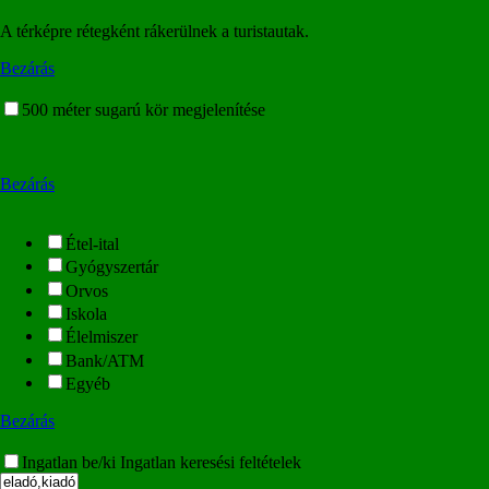
A térképre rétegként rákerülnek a turistautak.
Bezárás
500 méter sugarú kör megjelenítése
Bezárás
Étel-ital
Gyógyszertár
Orvos
Iskola
Élelmiszer
Bank/ATM
Egyéb
Bezárás
Ingatlan be/ki
Ingatlan keresési feltételek