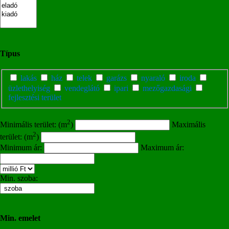
Típus
lakás
ház
telek
garázs
nyaraló
iroda
üzlethelyiség
vendeglátó
ipari
mezőgazdasági
fejlesztési terület
2
Minimális terület: (m
)
Maximális
2
terület: (m
)
Minimum ár:
Maximum ár:
Min. szoba:
Min. emelet