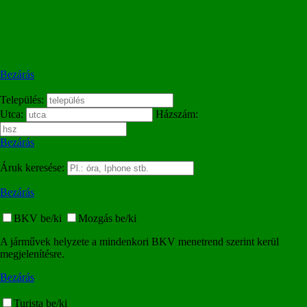
Bezárás
Település:
Utca:
Házszám:
Bezárás
Áruk keresése:
Bezárás
BKV be/ki
Mozgás be/ki
A járművek helyzete a mindenkori BKV menetrend szerint kerül
megjelenítésre.
Bezárás
Turista be/ki