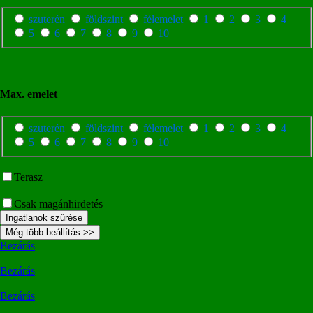
szuterén
földszint
félemelet
1
2
3
4
5
6
7
8
9
10
Max. emelet
szuterén
földszint
félemelet
1
2
3
4
5
6
7
8
9
10
Terasz
Csak magánhirdetés
Ingatlanok szűrése
Még több beállítás >>
Bezárás
Bezárás
Bezárás