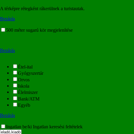
A térképre rétegként rákerülnek a turistautak.
Bezárás
500 méter sugarú kör megjelenítése
Bezárás
Étel-ital
Gyógyszertár
Orvos
Iskola
Élelmiszer
Bank/ATM
Egyéb
Bezárás
Ingatlan be/ki
Ingatlan keresési feltételek