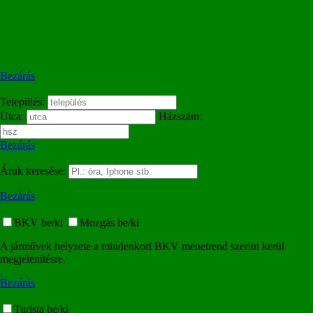
Bezárás
Település:
Utca:
Házszám:
Bezárás
Áruk keresése:
Bezárás
BKV be/ki
Mozgás be/ki
A járművek helyzete a mindenkori BKV menetrend szerint kerül
megjelenítésre.
Bezárás
Turista be/ki