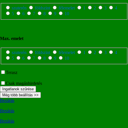
szuterén
földszint
félemelet
1
2
3
4
5
6
7
8
9
10
Max. emelet
szuterén
földszint
félemelet
1
2
3
4
5
6
7
8
9
10
Terasz
Csak magánhirdetés
Ingatlanok szűrése
Még több beállítás >>
Bezárás
Bezárás
Bezárás