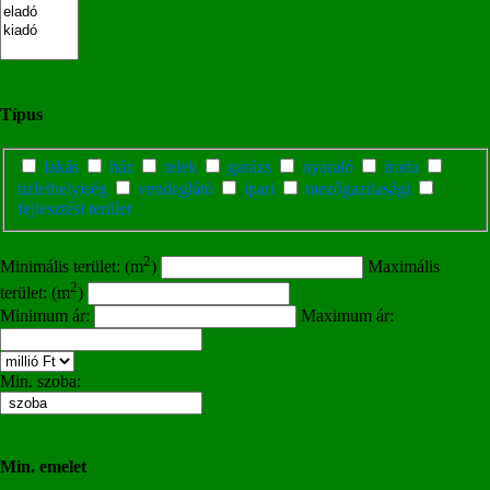
Típus
lakás
ház
telek
garázs
nyaraló
iroda
üzlethelyiség
vendeglátó
ipari
mezőgazdasági
fejlesztési terület
2
Minimális terület: (m
)
Maximális
2
terület: (m
)
Minimum ár:
Maximum ár:
Min. szoba:
Min. emelet