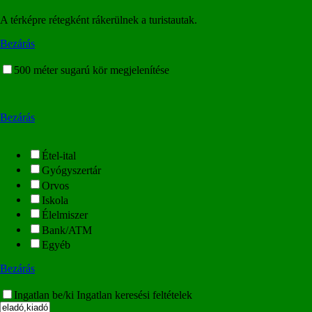
A térképre rétegként rákerülnek a turistautak.
Bezárás
500 méter sugarú kör megjelenítése
Bezárás
Étel-ital
Gyógyszertár
Orvos
Iskola
Élelmiszer
Bank/ATM
Egyéb
Bezárás
Ingatlan be/ki
Ingatlan keresési feltételek