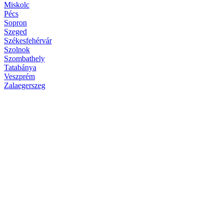
Miskolc
Pécs
Sopron
Szeged
Székesfehérvár
Szolnok
Szombathely
Tatabánya
Veszprém
Zalaegerszeg