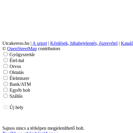
Utcakereso.hu
|
A sztori
|
Kérdések, hibabejelentés, észrevétel
|
Katal
©
OpenStreetMap
contributors
Gyógyszertár
Étel-ital
Orvos
Oktatás
Élelmiszer
Bank/ATM
Egyéb bolt
Szállás
Új hely
Sajnos nincs a térképen megjeleníthető bolt.