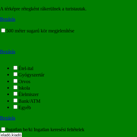
A térképre rétegként rákerülnek a turistautak.
Bezárás
500 méter sugarú kör megjelenítése
Bezárás
Étel-ital
Gyógyszertár
Orvos
Iskola
Élelmiszer
Bank/ATM
Egyéb
Bezárás
Ingatlan be/ki
Ingatlan keresési feltételek