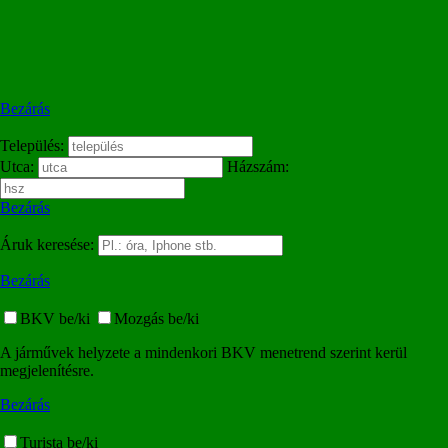
Bezárás
Település:
Utca:
Házszám:
Bezárás
Áruk keresése:
Bezárás
BKV be/ki
Mozgás be/ki
A járművek helyzete a mindenkori BKV menetrend szerint kerül
megjelenítésre.
Bezárás
Turista be/ki