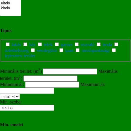
Típus
lakás
ház
telek
garázs
nyaraló
iroda
üzlethelyiség
vendeglátó
ipari
mezőgazdasági
fejlesztési terület
2
Minimális terület: (m
)
Maximális
2
terület: (m
)
Minimum ár:
Maximum ár:
Min. szoba:
Min. emelet