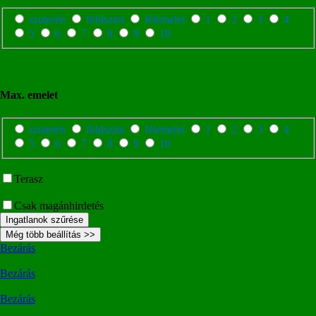
szuterén
földszint
félemelet
1
2
3
4
5
6
7
8
9
10
Max. emelet
szuterén
földszint
félemelet
1
2
3
4
5
6
7
8
9
10
Terasz
Csak magánhirdetés
Ingatlanok szűrése
Még több beállítás >>
Bezárás
Bezárás
Bezárás