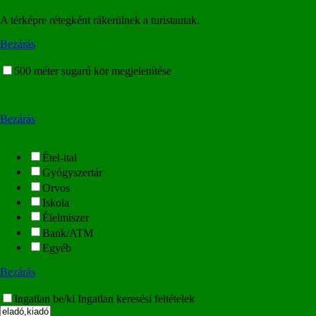
A térképre rétegként rákerülnek a turistautak.
Bezárás
500 méter sugarú kör megjelenítése
Bezárás
Étel-ital
Gyógyszertár
Orvos
Iskola
Élelmiszer
Bank/ATM
Egyéb
Bezárás
Ingatlan be/ki
Ingatlan keresési feltételek