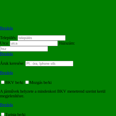
Bezárás
Település:
Utca:
Házszám:
Bezárás
Áruk keresése:
Bezárás
BKV be/ki
Mozgás be/ki
A járművek helyzete a mindenkori BKV menetrend szerint kerül
megjelenítésre.
Bezárás
Turista be/ki