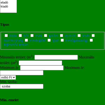
Típus
lakás
ház
telek
garázs
nyaraló
iroda
üzlethelyiség
vendeglátó
ipari
mezőgazdasági
fejlesztési terület
2
Minimális terület: (m
)
Maximális
2
terület: (m
)
Minimum ár:
Maximum ár:
Min. szoba:
Min. emelet