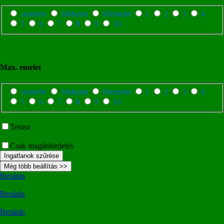
szuterén
földszint
félemelet
1
2
3
4
5
6
7
8
9
10
Max. emelet
szuterén
földszint
félemelet
1
2
3
4
5
6
7
8
9
10
Terasz
Csak magánhirdetés
Ingatlanok szűrése
Még több beállítás >>
Bezárás
Bezárás
Bezárás