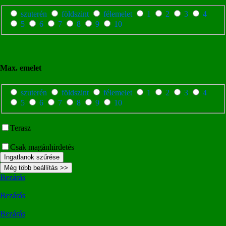
szuterén
földszint
félemelet
1
2
3
4
5
6
7
8
9
10
Max. emelet
szuterén
földszint
félemelet
1
2
3
4
5
6
7
8
9
10
Terasz
Csak magánhirdetés
Ingatlanok szűrése
Még több beállítás >>
Bezárás
Bezárás
Bezárás