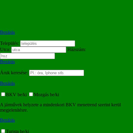
Bezárás
Település:
Utca:
Házszám:
Bezárás
Áruk keresése:
Bezárás
BKV be/ki
Mozgás be/ki
A járművek helyzete a mindenkori BKV menetrend szerint kerül
megjelenítésre.
Bezárás
Turista be/ki