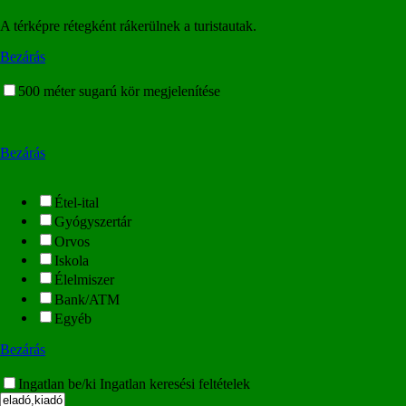
A térképre rétegként rákerülnek a turistautak.
Bezárás
500 méter sugarú kör megjelenítése
Bezárás
Étel-ital
Gyógyszertár
Orvos
Iskola
Élelmiszer
Bank/ATM
Egyéb
Bezárás
Ingatlan be/ki
Ingatlan keresési feltételek