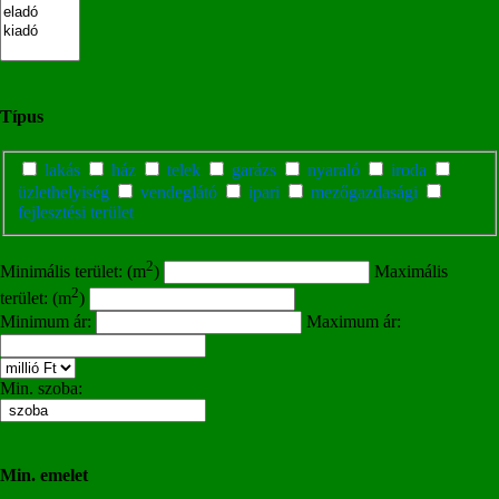
Típus
lakás
ház
telek
garázs
nyaraló
iroda
üzlethelyiség
vendeglátó
ipari
mezőgazdasági
fejlesztési terület
2
Minimális terület: (m
)
Maximális
2
terület: (m
)
Minimum ár:
Maximum ár:
Min. szoba:
Min. emelet