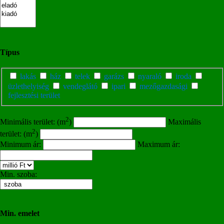
Típus
lakás
ház
telek
garázs
nyaraló
iroda
üzlethelyiség
vendeglátó
ipari
mezőgazdasági
fejlesztési terület
2
Minimális terület: (m
)
Maximális
2
terület: (m
)
Minimum ár:
Maximum ár:
Min. szoba:
Min. emelet