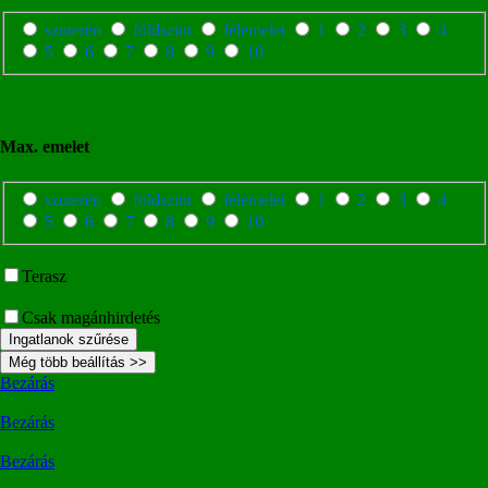
szuterén
földszint
félemelet
1
2
3
4
5
6
7
8
9
10
Max. emelet
szuterén
földszint
félemelet
1
2
3
4
5
6
7
8
9
10
Terasz
Csak magánhirdetés
Ingatlanok szűrése
Még több beállítás >>
Bezárás
Bezárás
Bezárás