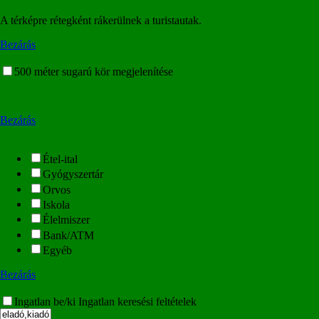
A térképre rétegként rákerülnek a turistautak.
Bezárás
500 méter sugarú kör megjelenítése
Bezárás
Étel-ital
Gyógyszertár
Orvos
Iskola
Élelmiszer
Bank/ATM
Egyéb
Bezárás
Ingatlan be/ki
Ingatlan keresési feltételek