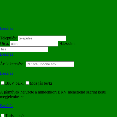
Bezárás
Település:
Utca:
Házszám:
Bezárás
Áruk keresése:
Bezárás
BKV be/ki
Mozgás be/ki
A járművek helyzete a mindenkori BKV menetrend szerint kerül
megjelenítésre.
Bezárás
Turista be/ki