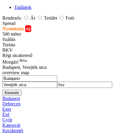
Találatok
Rendezés:
Ár
Terület
Fotó
Spread
Nyomtatás
új
500 méter
Szállás
Turista
BKV
Régi utcakereső
Béta
Mozgás!
Budapest
, Verejték utca
overview map
Keresés
Budapest
Debrecen
Eger
Érd
Győr
Kaposvár
Kecskemét