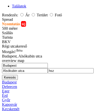
Találatok
Rendezés:
Ár
Terület
Fotó
Spread
Nyomtatás
új
500 méter
Szállás
Turista
BKV
Régi utcakereső
Béta
Mozgás!
Budapest
, Alsókubin utca
overview map
Keresés
Budapest
Debrecen
Eger
Érd
Győr
Kaposvár
Kecskemét