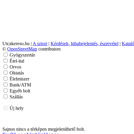
Utcakereso.hu
|
A sztori
|
Kérdések, hibabejelentés, észrevétel
|
Katal
©
OpenStreetMap
contributors
Gyógyszertár
Étel-ital
Orvos
Oktatás
Élelmiszer
Bank/ATM
Egyéb bolt
Szállás
Új hely
Sajnos nincs a térképen megjeleníthető bolt.