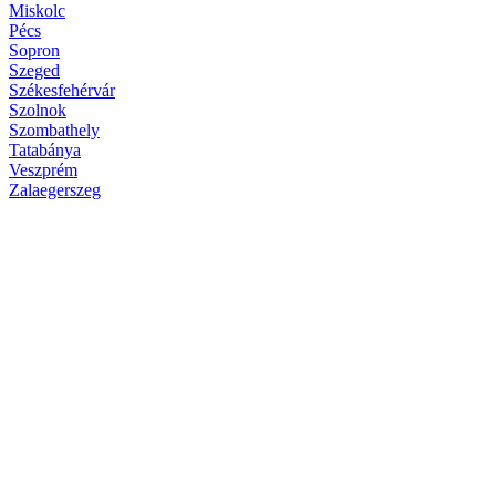
Miskolc
Pécs
Sopron
Szeged
Székesfehérvár
Szolnok
Szombathely
Tatabánya
Veszprém
Zalaegerszeg