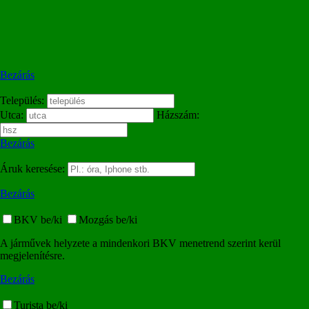
Bezárás
Település:
Utca:
Házszám:
Bezárás
Áruk keresése:
Bezárás
BKV be/ki
Mozgás be/ki
A járművek helyzete a mindenkori BKV menetrend szerint kerül
megjelenítésre.
Bezárás
Turista be/ki