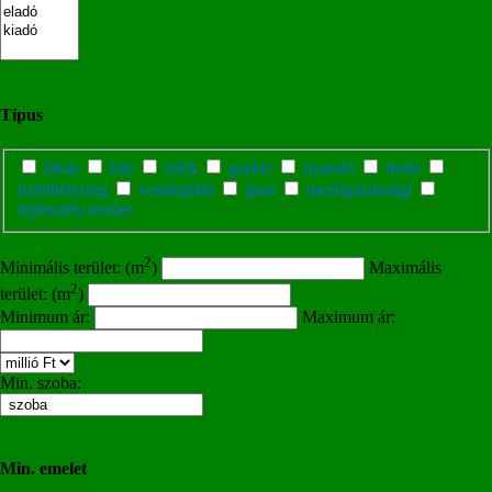
Típus
lakás
ház
telek
garázs
nyaraló
iroda
üzlethelyiség
vendeglátó
ipari
mezőgazdasági
fejlesztési terület
2
Minimális terület: (m
)
Maximális
2
terület: (m
)
Minimum ár:
Maximum ár:
Min. szoba:
Min. emelet