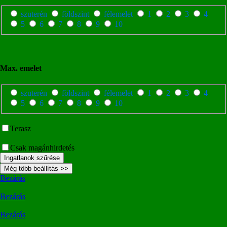
szuterén
földszint
félemelet
1
2
3
4
5
6
7
8
9
10
Max. emelet
szuterén
földszint
félemelet
1
2
3
4
5
6
7
8
9
10
Terasz
Csak magánhirdetés
Ingatlanok szűrése
Még több beállítás >>
Bezárás
Bezárás
Bezárás