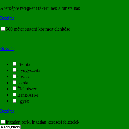
A térképre rétegként rákerülnek a turistautak.
Bezárás
500 méter sugarú kör megjelenítése
Bezárás
Étel-ital
Gyógyszertár
Orvos
Iskola
Élelmiszer
Bank/ATM
Egyéb
Bezárás
Ingatlan be/ki
Ingatlan keresési feltételek