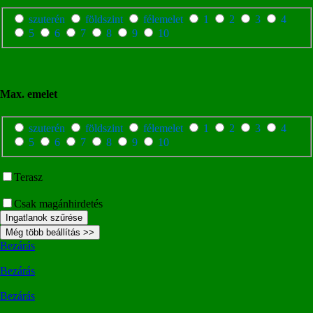
szuterén
földszint
félemelet
1
2
3
4
5
6
7
8
9
10
Max. emelet
szuterén
földszint
félemelet
1
2
3
4
5
6
7
8
9
10
Terasz
Csak magánhirdetés
Ingatlanok szűrése
Még több beállítás >>
Bezárás
Bezárás
Bezárás