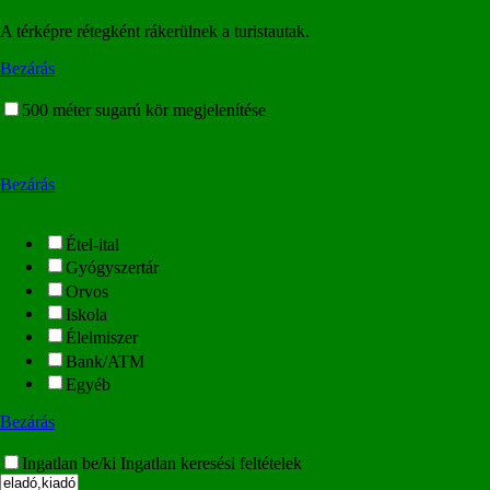
A térképre rétegként rákerülnek a turistautak.
Bezárás
500 méter sugarú kör megjelenítése
Bezárás
Étel-ital
Gyógyszertár
Orvos
Iskola
Élelmiszer
Bank/ATM
Egyéb
Bezárás
Ingatlan be/ki
Ingatlan keresési feltételek