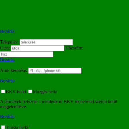
Bezárás
Település:
Utca:
Házszám:
Bezárás
Áruk keresése:
Bezárás
BKV be/ki
Mozgás be/ki
A járművek helyzete a mindenkori BKV menetrend szerint kerül
megjelenítésre.
Bezárás
Turista be/ki