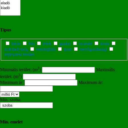
Típus
lakás
ház
telek
garázs
nyaraló
iroda
üzlethelyiség
vendeglátó
ipari
mezőgazdasági
fejlesztési terület
2
Minimális terület: (m
)
Maximális
2
terület: (m
)
Minimum ár:
Maximum ár:
Min. szoba:
Min. emelet