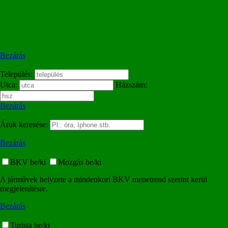
Bezárás
Település:
Utca:
Házszám:
Bezárás
Áruk keresése:
Bezárás
BKV be/ki
Mozgás be/ki
A járművek helyzete a mindenkori BKV menetrend szerint kerül
megjelenítésre.
Bezárás
Turista be/ki