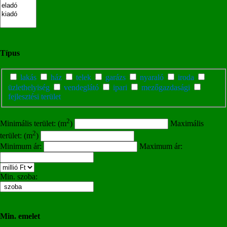
Típus
lakás
ház
telek
garázs
nyaraló
iroda
üzlethelyiség
vendeglátó
ipari
mezőgazdasági
fejlesztési terület
2
Minimális terület: (m
)
Maximális
2
terület: (m
)
Minimum ár:
Maximum ár:
Min. szoba:
Min. emelet