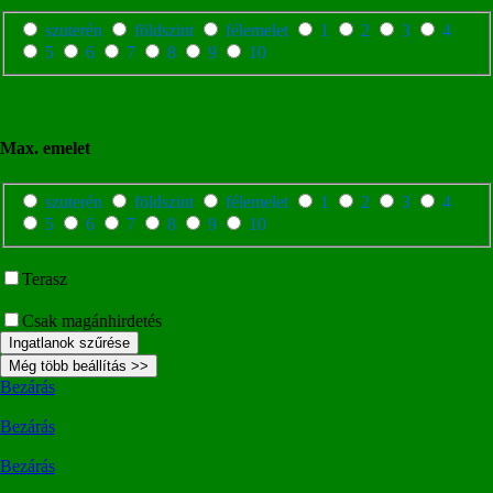
szuterén
földszint
félemelet
1
2
3
4
5
6
7
8
9
10
Max. emelet
szuterén
földszint
félemelet
1
2
3
4
5
6
7
8
9
10
Terasz
Csak magánhirdetés
Ingatlanok szűrése
Még több beállítás >>
Bezárás
Bezárás
Bezárás