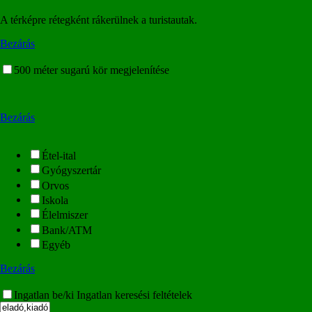
A térképre rétegként rákerülnek a turistautak.
Bezárás
500 méter sugarú kör megjelenítése
Bezárás
Étel-ital
Gyógyszertár
Orvos
Iskola
Élelmiszer
Bank/ATM
Egyéb
Bezárás
Ingatlan be/ki
Ingatlan keresési feltételek