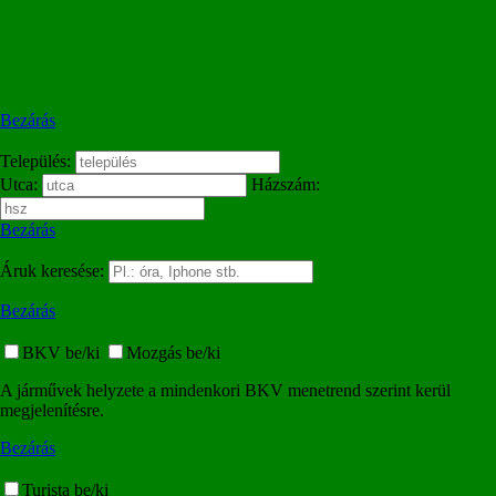
Bezárás
Település:
Utca:
Házszám:
Bezárás
Áruk keresése:
Bezárás
BKV be/ki
Mozgás be/ki
A járművek helyzete a mindenkori BKV menetrend szerint kerül
megjelenítésre.
Bezárás
Turista be/ki