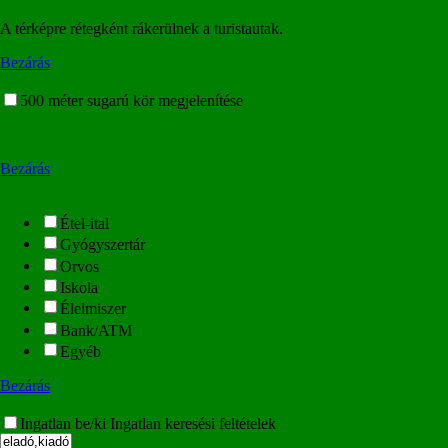
A térképre rétegként rákerülnek a turistautak.
Bezárás
500 méter sugarú kör megjelenítése
Bezárás
Étel-ital
Gyógyszertár
Orvos
Iskola
Élelmiszer
Bank/ATM
Egyéb
Bezárás
Ingatlan be/ki
Ingatlan keresési feltételek