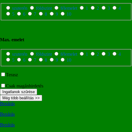
szuterén
földszint
félemelet
1
2
3
4
5
6
7
8
9
10
Max. emelet
szuterén
földszint
félemelet
1
2
3
4
5
6
7
8
9
10
Terasz
Csak magánhirdetés
Ingatlanok szűrése
Még több beállítás >>
Bezárás
Bezárás
Bezárás